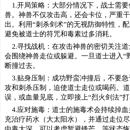
1.开局策略：大部分情况下，战士需
兽。神兽不仅攻击高，还会卡位，严重干
出。利用“刺杀剑术”的无视防御特性，
避免被道士的符咒和毒素过多消耗。
2.寻找战机：在攻击神兽的密切关注
会围绕神兽走位或躲避。一旦道士进入“
断撞过去。
3.贴身压制：成功野蛮冲撞后，不要
攻和刺杀压制，迫使道士走位或喝药。道
误，或血量见底，立即接上“烈火剑法”
4.应对施毒：道士的施毒术会持续掉
充治疗药水（大太阳水），并通过走位尽
中毒太深，可以考虑暂避锋芒，等状态恢