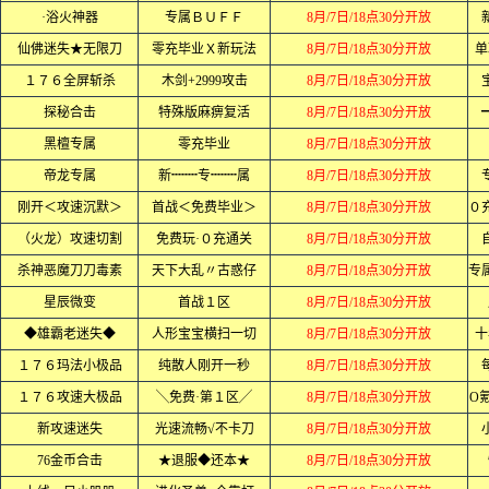
·浴火神器
专属ＢＵＦＦ
8月/7日/18点30分开放
仙佛迷失★无限刀
零充毕业Ｘ新玩法
8月/7日/18点30分开放
单
１７６全屏斩杀
木剑+2999攻击
8月/7日/18点30分开放
探秘合击
特殊版麻痹复活
8月/7日/18点30分开放
黑檀专属
零充毕业
8月/7日/18点30分开放
帝龙专属
新┉┉专┉┉属
8月/7日/18点30分开放
刚开＜攻速沉默＞
首战＜免费毕业＞
8月/7日/18点30分开放
（火龙）攻速切割
免费玩·０充通关
8月/7日/18点30分开放
杀神恶魔刀刀毒素
天下大乱〃古惑仔
8月/7日/18点30分开放
星辰微变
首战１区
8月/7日/18点30分开放
◆雄霸老迷失◆
人形宝宝横扫一切
8月/7日/18点30分开放
十
１７６玛法小极品
纯散人刚开一秒
8月/7日/18点30分开放
１７６攻速大极品
╲免费·第１区╱
8月/7日/18点30分开放
O
新攻速迷失
光速流畅√不卡刀
8月/7日/18点30分开放
76金币合击
★退服◆还本★
8月/7日/18点30分开放