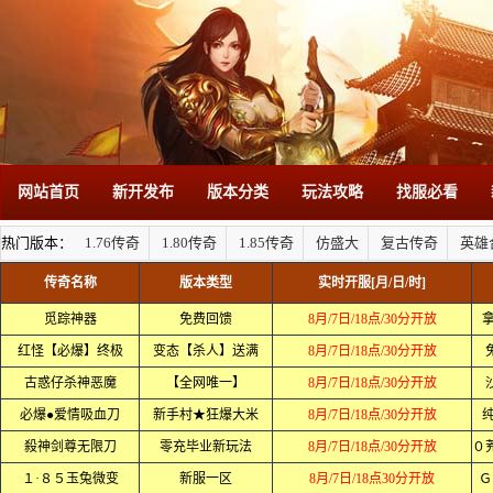
网站首页
新开发布
版本分类
玩法攻略
找服必看
热门版本：
1.76传奇
1.80传奇
1.85传奇
仿盛大
复古传奇
英雄
传奇名称
版本类型
实时开服[月/日/时]
觅踪神器
免费回馈
8月/7日/18点/30分开放
拿
红怪【必爆】终极
变态【杀人】送满
8月/7日/18点/30分开放
古惑仔杀神恶魔
【全网唯一】
8月/7日/18点/30分开放
必爆●爱情吸血刀
新手村★狂爆大米
8月/7日/18点/30分开放
殺神剑尊无限刀
零充毕业新玩法
8月/7日/18点/30分开放
１·８５玉兔微变
新服一区
8月/7日/18点30分开放
Ｇ