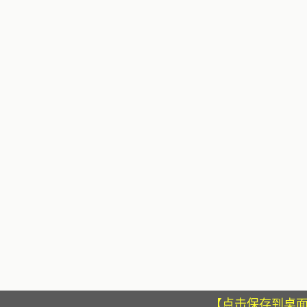
【点击保存到桌面