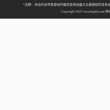
*注释：本站内含传奇游戏开服信息来自盛大正版授权的发布
Copyright 2025 www.bjssbl.com 