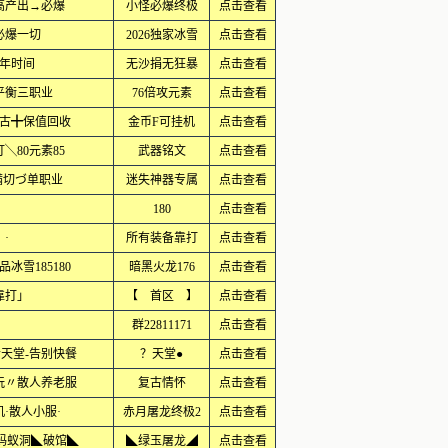
高产出→必爆
小怪必爆终极
点击查看
必爆一切
2026独家冰雪
点击查看
年时间
无沙捐无狂暴
点击查看
平衡三职业
76倍攻元素
点击查看
古╋保值回收
金币F可挂机
点击查看
╲80元素85
武器铭文
点击查看
满切づ单职业
迷失神器专属
点击查看
180
点击查看
·
所有装备靠打
点击查看
雪185180
暗黑火龙176
点击查看
靠打」
【 首区 】
点击查看
群22811171
点击查看
老天堂-告别快餐
？天堂●
点击查看
玩〃散人养老服
复古情怀
点击查看
·散人小服·
赤月屠龙终极2
点击查看
蚂蚁洞◣破馆◣
◣绿玉屠龙◢
点击查看