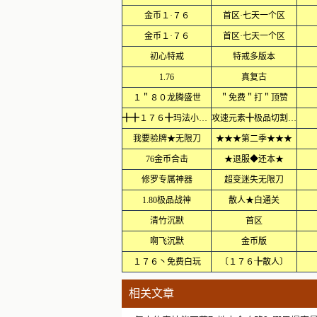
金币１·７６
首区·七天一个区
金币１·７６
首区·七天一个区
初心特戒
特戒多版本
1.76
真复古
１＂８０龙腾盛世
＂免费＂打＂顶赞
╋╋１７６╋玛法小极品
攻速元素╋极品切割╋╋
我要验牌★无限刀
★★★第二季★★★
76金币合击
★退服◆还本★
修罗专属神器
超变迷失无限刀
1.80极品战神
散人★白通关
清竹沉默
首区
啊飞沉默
金币版
１７６丶免费白玩
〔１７６╊散人〕
相关文章