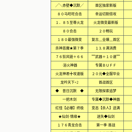
╱╲赤壁◆沉默╱
首区独家新版
８０马旺旺合击
幸运切割倍攻
１．８５至尊火龙
火龙微变最新版
８０合击
２０畅玩
１８０最强微变
复古﹏全爆﹏首区
杀神恶魔★第７季
１⒊８满消费
７６狂风链＋６６
﹌武器＋１０速﹌
·浴火神器
专属ＢＵＦＦ
火龙神君╋攻速版
２０元◆全服毕业
龙吟天下+2
首战首区
◆ 昔日沉默 ◆
无限探索追梦
一把木剑
专属◆沉默◆神器
红怪【必爆】终极
变态【杀人】送满
★仙剑·情缘★
迷失◆仙剑
１７６青龙合击
第一季·首战