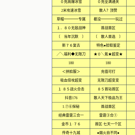
０充高爆冰雪
０充全满通关
2米攻速冰雪
散人？顶赞
草帽┉┉┉┉专属
都没┉┉┉┉玩过
１．８０无敌战神
首战首区
〔 当年沉默 〕
〔 散人首选 〕
新７６复古
特色●拾取鉴定
╱╲福利◆无限刀
★０╲氪★超变★
180
180
＜拼脸服＞
充值可打
吸血倍攻超变
无限刀超变变
１·８５战火合击
８５首站首区
抖音176
散人天下极品为王
1.⑦⑥探秘
首战首区
经典雷霆三合一
雷霆③合①
金币１·７６
首区·七天一个区
传奇十九城
●烟火自不同●