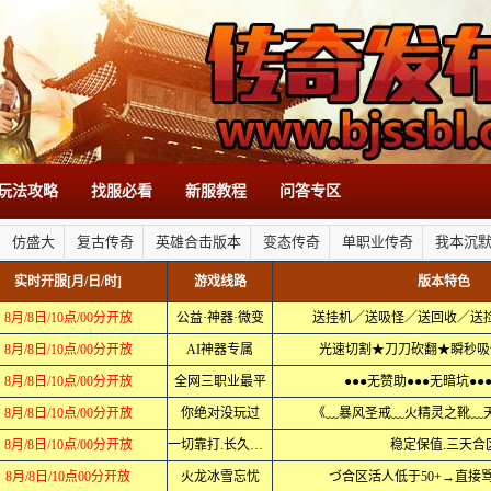
玩法攻略
找服必看
新服教程
问答专区
仿盛大
复古传奇
英雄合击版本
变态传奇
单职业传奇
我本沉
实时开服[月/日/时]
游戏线路
版本特色
8月/8日/10点/00分开放
公益·神器·微变
送挂机／送吸怪／送回收／送
8月/8日/10点/00分开放
AI神器专属
光速切割★刀刀砍翻★瞬秒吸
8月/8日/10点/00分开放
全网三职业最平
●●●无赞助●●●无暗坑●
8月/8日/10点/00分开放
你绝对没玩过
《﹏暴风圣戒﹏火精灵之靴﹏
8月/8日/10点/00分开放
一切靠打.长久耐玩
稳定保值.三天合
8月/8日/10点00分开放
火龙冰雪忘忧
づ合区活人低于50+→直接