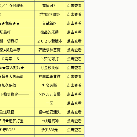
脸╱１０倍爆率
充值可打
点击查看
击
群786571839
点击查看
★★免费★★
首战首区
点击查看
切靠打
极品的乐趣
点击查看
机一切靠打
２０２６新版本
点击查看
刺激●奖励丰厚
韩版杀神恶魔
点击查看
.０毒素＋６
＼赞助可打
点击查看
哥多★散人搬砖★
打金秒变现
点击查看
０超变大极品遗
神器单职业微
点击查看
高永久保值
打金必赚
点击查看
打·物价稳定━━━
区区万元首爆
点击查看
一区
点击查看
割送吸怪
轻中超变迷失
点击查看
怀旧◆追梦打宝
上线送真冲
点击查看
守BOSS
沙奖588元
点击查看