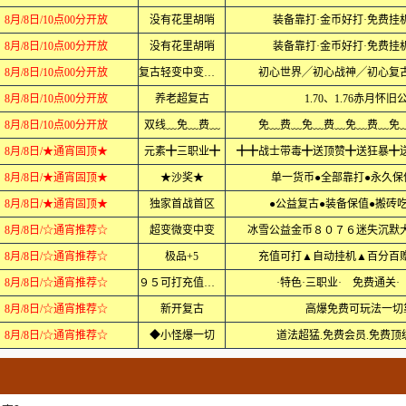
8月/8日/10点00分开放
没有花里胡哨
装备靠打·金币好打·免费挂机
8月/8日/10点00分开放
没有花里胡哨
装备靠打·金币好打·免费挂机
8月/8日/10点00分开放
复古轻变中变超变
初心世界╱初心战神╱初心复
8月/8日/10点00分开放
养老超复古
1.70、1.76赤月怀
8月/8日/10点00分开放
双线﹏免﹏费﹏
免﹏费﹏免﹏费﹏免﹏费﹏免
8月/8日/★通宵固顶★
元素╋三职业╋
╋╋战士带毒╋送顶赞╋送狂暴╋
8月/8日/★通宵固顶★
★沙奖★
单一货币●全部靠打●永久保
8月/8日/★通宵固顶★
独家首战首区
●公益复古●装备保值●搬砖
8月/8日/☆通宵推荐☆
超变微变中变
冰雪公益金币８０７６迷失沉默
8月/8日/☆通宵推荐☆
极品+5
充值可打▲自动挂机▲百分百
8月/8日/☆通宵推荐☆
９５可打充值公益
·特色·三职业· 免费通关·
8月/8日/☆通宵推荐☆
新开复古
高爆免费可玩法一切
8月/8日/☆通宵推荐☆
◆小怪爆一切
道法超猛.免费会员.免费顶