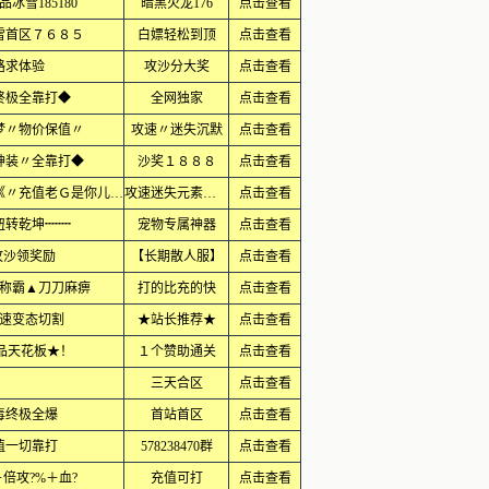
雪185180
暗黑火龙176
点击查看
雪首区７６８５
白嫖轻松到顶
点击查看
路求体验
攻沙分大奖
点击查看
终极全靠打◆
全网独家
点击查看
梦〃物价保值〃
攻速〃迷失沉默
点击查看
神装〃全靠打◆
沙奖１８８８
点击查看
━━《〃你从未玩过的版本〃》━━《〃充值老Ｇ是你儿〃》━━
攻速迷失元素极品
点击查看
扭转乾坤┉┉
宠物专属神器
点击查看
攻沙领奖励
【长期散人服】
点击查看
称霸▲刀刀麻痹
打的比充的快
点击查看
速变态切割
★站长推荐★
点击查看
品天花板★！
１个赞助通关
点击查看
三天合区
点击查看
毒终极全爆
首站首区
点击查看
值一切靠打
578238470群
点击查看
倍攻?%＋血?
充值可打
点击查看