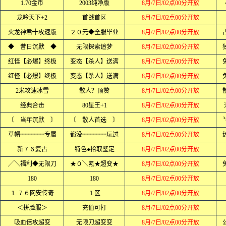
1.70金币
2003纯净版
8月/7日/02点00分开放
龙吟天下+2
首战首区
8月/7日/02点00分开放
火龙神君╋攻速版
２０元◆全服毕业
8月/7日/02点00分开放
◆ 昔日沉默 ◆
无限探索追梦
8月/7日/02点00分开放
红怪【必爆】终极
变态【杀人】送满
8月/7日/02点00分开放
红怪【必爆】终极
变态【杀人】送满
8月/7日/02点00分开放
2米攻速冰雪
散人？顶赞
8月/7日/02点00分开放
经典合击
80星王+1
8月/7日/02点00分开放
〔 当年沉默 〕
〔 散人首选 〕
8月/7日/02点00分开放
〝
草帽┉┉┉┉专属
都没┉┉┉┉玩过
8月/7日/02点00分开放
新７６复古
特色●拾取鉴定
8月/7日/02点00分开放
╱╲福利◆无限刀
★０╲氪★超变★
8月/7日/02点00分开放
180
180
8月/7日/02点00分开放
１.７６网安传奇
１区
8月/7日/02点00分开放
＜拼脸服＞
充值可打
8月/7日/02点00分开放
吸血倍攻超变
无限刀超变变
8月/7日/02点00分开放