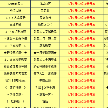
176布衣复古
首战首区
8月/7日/02点00分开放
永恒大陆
三职业
8月/7日/02点00分开放
１８５大众传奇
-专属称号
8月/7日/02点00分开放
雪域龙影
独家２合①
8月/7日/02点00分开放
０
１·７６切割攻速
免费∠→专属极品
8月/7日/02点00分开放
复
〃迷失〃必爆充值
免费﹏打〃顶﹏赞
8月/7日/02点00分开放
≥ ７６攻速 ≤
复古微变
8月/7日/02点00分开放
★野怪随机魔化★
★一只垄断资源★
8月/7日/02点00分开放
１．８０攻速微变
免费∠→全满毕业
8月/7日/02点00分开放
※白嫖浑源※神器
斩仙神器※零充版
8月/7日/02点00分开放
杀神恶魔刀刀毒素
天下大乱〃古惑仔
8月/7日/02点00分开放
福利＄野外Boss
干架丝滑
8月/7日/02点00分开放
《 西游神器 》
？版║０充全满
8月/7日/02点00分开放
〃玛法沉默〃
〃复古一区〃
8月/7日/02点00分开放
〔 哈迪斯 〕
首站
8月/7日/02点00分开放