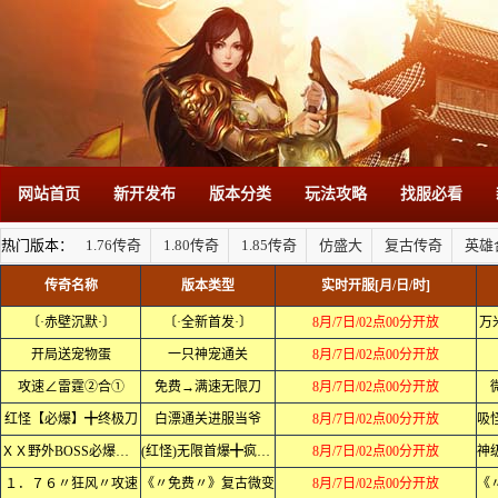
网站首页
新开发布
版本分类
玩法攻略
找服必看
热门版本：
1.76传奇
1.80传奇
1.85传奇
仿盛大
复古传奇
英雄
传奇名称
版本类型
实时开服[月/日/时]
〔·赤壁沉默·〕
〔·全新首发·〕
8月/7日/02点00分开放
万
开局送宠物蛋
一只神宠通关
8月/7日/02点00分开放
攻速∠雷霆②合①
免费→满速无限刀
8月/7日/02点00分开放
红怪【必爆】╋终极刀
白漂通关进服当爷
8月/7日/02点00分开放
ＸＸ野外BOSS必爆终极ＸＸ
(红怪)无限首爆╋疯狂专属
8月/7日/02点00分开放
１．７６〃狂风〃攻速
《〃免费〃》复古微变
8月/7日/02点00分开放