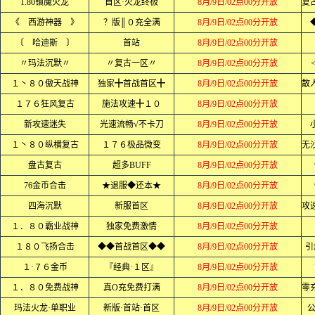
﹌1.80镇魔火龙﹌
首区·火龙终极
8月/9日/02点00分开放
《 西游神器 》
？版║０充全满
8月/9日/02点00分开放
〔 哈迪斯 〕
首站
8月/9日/02点00分开放
〃玛法沉默〃
〃复古一区〃
8月/9日/02点00分开放
１丶８０傲天战神
独家╋首战首区╋
8月/9日/02点00分开放
１７６狂风复古
施法攻速╋１０
8月/9日/02点00分开放
新攻速迷失
光速流畅√不卡刀
8月/9日/02点00分开放
１丶８０纵横复古
１７６极品微变
8月/9日/02点00分开放
盘古复古
超多BUFF
8月/9日/02点00分开放
76金币合击
★退服◆还本★
8月/9日/02点00分开放
四海沉默
新服首区
8月/9日/02点00分开放
１．８０霸业战神
独家免费激情
8月/9日/02点00分开放
１８０飞扬合击
◆◆首战首区◆◆
8月/9日/02点00分开放
引
１·７６金币
『经典·１区』
8月/9日/02点00分开放
１．８０免费战神
真Ο充免费打满
8月/9日/02点00分开放
玛法火龙·单职业
新版·首站·首区
8月/9日/02点00分开放
公