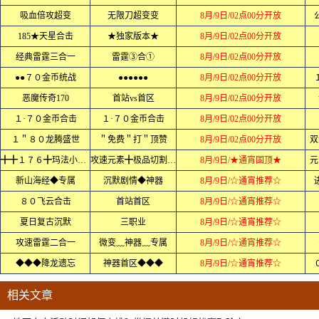
吸血倍攻超变
无限刀超变变
8月/9日/02点00分开放
185★天星合击
★独家版本★
8月/9日/02点00分开放
经典雷霆三合一
雷霆③合①
8月/9日/02点00分开放
●●７０金币统战
●●●●●●
8月/9日/02点00分开放
恶魔传奇170
首站vs首区
8月/9日/02点00分开放
１·７０金币合击
１·７０金币合击
8月/9日/02点00分开放
１＂８０龙腾盛世
＂免费＂打＂顶赞
8月/9日/02点00分开放
双
╋╋１７６╋玛法小极品
攻速元素╋极品切割╋╋
8月/9日/★通宵固顶★
元
新山海经◆专属
沉默剧情◆神器
8月/9日/☆通宵推荐☆
８０飞云合击
首站首区
8月/9日/☆通宵推荐☆
夏日复古沉默
三职业
8月/9日/☆通宵推荐☆
攻速雷霆二合一
微变﹏神器﹏专属
8月/9日/☆通宵推荐☆
◆◆◆降龙遗忘
神器首区◆◆◆
8月/9日/☆通宵推荐☆
相关文章