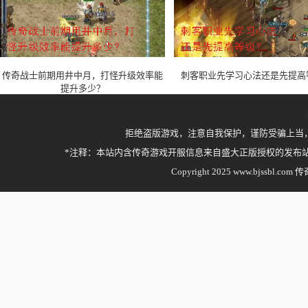
传奇战士前期用井中月，打怪升级效率能
刺客职业先学习心法还是先提高
提升多少？
拒绝盗版游戏，注意自我保护，谨防受骗上当
*注释：本站内含传奇游戏开服信息来自盛大正版授权的发布
Copyright 2025 www.bjssbl.com 