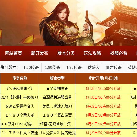
网站首页
新开发布
版本分类
玩法攻略
找服必看
热门版本：
1.76传奇
1.80传奇
1.85传奇
仿盛大
复古传奇
英雄
传奇名称
版本类型
实时开服[月/日/时]
《╲狂风攻速╱》
★全网独家★
8月/9日/02点00分开放
★
红怪【必爆】╋终极刀
白漂通关进服当爷
8月/9日/02点00分开放
攻速∠雷霆②合①
免费→满速无限刀
8月/9日/02点00分开放
１丶８０全新火龙
１８０╱复古微变
8月/9日/02点00分开放
ＸＸ野外BOSS必爆终极ＸＸ
(红怪)无限首爆╋疯狂专属
8月/9日/02点00分开放
１．７６〃狂风〃攻速
《〃免费〃》复古微变
8月/9日/02点00分开放