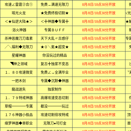
攻速∠雷霆②合①
免费→满速无限刀
8月/8日/18点30分开放
瑶光火龙
★免费终极切割★
8月/8日/18点30分开放
＜★仙逆大陆★＞
＜╋神器◆专属╋
8月/8日/18点30分开放
·浴火神器
专属ＢＵＦＦ
8月/8日/18点30分开放
杀神恶魔刀刀毒素
天下大乱〃古惑仔
8月/8日/18点30分开放
╱╲福利◆无限刀
★０╲氪★超变★
8月/8日/18点30分开放
星耀神器
你没玩过的精品
8月/8日/18点30分开放
◥神之领域
复古╋独家不变态
8月/8日/18点30分开放
１．８０攻速微变
免费∠→全满毕业
8月/8日/18点30分开放
一把木剑
专属◆沉默◆神器
8月/8日/18点30分开放
龍战迷失
独家制作
8月/8日/18点30分开放
１．７９特戒神器
高爆攻速变态切割
8月/8日/18点30分开放
草帽┉┉┉┉专属
都没┉┉┉┉玩过
8月/8日/18点30分开放
１７６神器小极品
攻速切割倍攻特戒
8月/8日/18点30分开放
顶
缘梦神器◆单职业
无限刀●可打金
8月/8日/18点30分开放
首