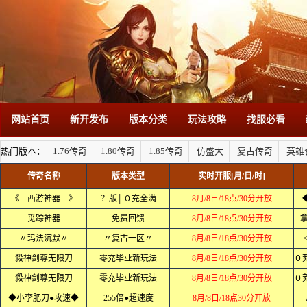
网站首页
新开发布
版本分类
玩法攻略
找服必看
热门版本：
1.76传奇
1.80传奇
1.85传奇
仿盛大
复古传奇
英雄
传奇名称
版本类型
实时开服[月/日/时]
《 西游神器 》
？版║０充全满
8月/8日/18点/30分开放
觅踪神器
免费回馈
8月/8日/18点/30分开放
拿
〃玛法沉默〃
〃复古一区〃
8月/8日/18点/30分开放
殺神剑尊无限刀
零充毕业新玩法
8月/8日/18点/30分开放
殺神剑尊无限刀
零充毕业新玩法
8月/8日/18点/30分开放
◆小李肥刀●攻速◆
255倍●超速度
8月/8日/18点30分开放