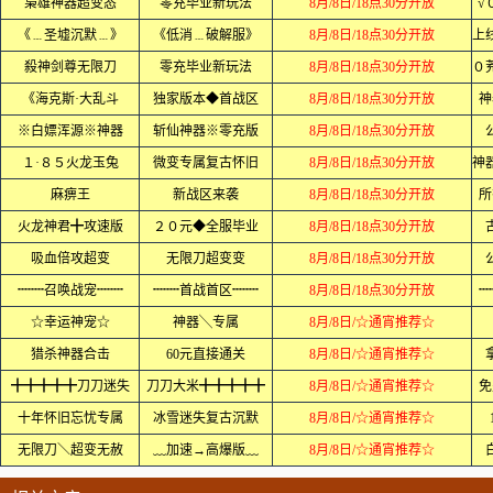
枭雄神器超变态
零充毕业新玩法
8月/8日/18点30分开放
√
《﹍圣墟沉默﹍》
《低消﹍破解服》
8月/8日/18点30分开放
殺神剑尊无限刀
零充毕业新玩法
8月/8日/18点30分开放
《海克斯·大乱斗
独家版本◆首战区
8月/8日/18点30分开放
神
※白嫖浑源※神器
斩仙神器※零充版
8月/8日/18点30分开放
１·８５火龙玉兔
微变专属复古怀旧
8月/8日/18点30分开放
麻痹王
新战区来袭
8月/8日/18点30分开放
所
火龙神君╋攻速版
２０元◆全服毕业
8月/8日/18点30分开放
吸血倍攻超变
无限刀超变变
8月/8日/18点30分开放
┉┉召唤战宠┉┉
┉┉首战首区┉┉
8月/8日/18点30分开放
┉
☆幸运神宠☆
神器╲专属
8月/8日/☆通宵推荐☆
猎杀神器合击
60元直接通关
8月/8日/☆通宵推荐☆
╋╋╋╋╋刀刀迷失
刀刀大米╋╋╋╋╋
8月/8日/☆通宵推荐☆
免
十年怀旧忘忧专属
冰雪迷失复古沉默
8月/8日/☆通宵推荐☆
无限刀＼超变无赦
﹏加速→高爆版﹏
8月/8日/☆通宵推荐☆