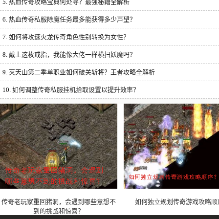
5.
热血传奇攻略宝典何处寻？最强秘籍全解析
6.
热血传奇私服除魔任务最多能获得多少声望？
7.
如何将攻速火龙传奇角色性别转换为女性？
8.
戴上这枚戒指，我能像大佬一样横扫妖魔吗？
9.
灭天山第二季单职业如何破关斩将？王者攻略全解析
10.
如何调整传奇私服挂机拾取设置以提升效率？
传奇老玩家重回猪洞，会遇到哪些意想不
如何独立规划传奇游戏攻略顺
到的挑战和惊喜？