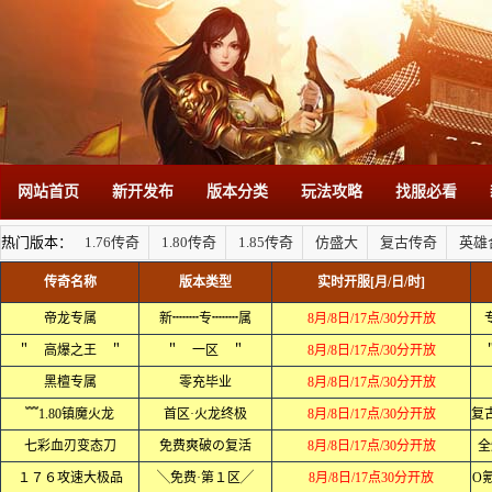
网站首页
新开发布
版本分类
玩法攻略
找服必看
热门版本：
1.76传奇
1.80传奇
1.85传奇
仿盛大
复古传奇
英雄
传奇名称
版本类型
实时开服[月/日/时]
帝龙专属
新┉┉专┉┉属
8月/8日/17点/30分开放
＂ 高爆之王 ＂
＂ 一区 ＂
8月/8日/17点/30分开放
黑檀专属
零充毕业
8月/8日/17点/30分开放
﹌1.80镇魔火龙
首区·火龙终极
8月/8日/17点/30分开放
七彩血刃变态刀
免费爽破の复活
8月/8日/17点/30分开放
全
１７６攻速大极品
╲免费·第１区╱
8月/8日/17点30分开放
O