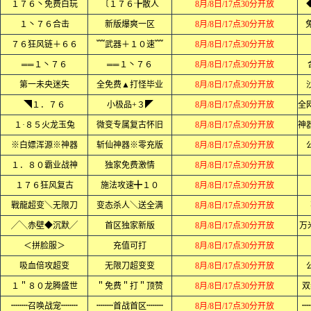
１７６丶免费白玩
〔１７６╊散人
8月/8日/17点30分开放
１丶７６合击
新版爆爽一区
8月/8日/17点30分开放
７６狂风链＋６６
﹌武器＋１０速﹌
8月/8日/17点30分开放
══１丶７６
══１丶７６
8月/8日/17点30分开放
第一未央迷失
全免费▲打怪毕业
8月/8日/17点30分开放
◥１．７６
小极品+３◤
8月/8日/17点30分开放
１·８５火龙玉兔
微变专属复古怀旧
8月/8日/17点30分开放
※白嫖浑源※神器
斩仙神器※零充版
8月/8日/17点30分开放
１．８０霸业战神
独家免费激情
8月/8日/17点30分开放
１７６狂风复古
施法攻速╋１０
8月/8日/17点30分开放
戰龍超变＼无限刀
变态杀人＼送全满
8月/8日/17点30分开放
╱╲赤壁◆沉默╱
首区独家新版
8月/8日/17点30分开放
万
＜拼脸服＞
充值可打
8月/8日/17点30分开放
吸血倍攻超变
无限刀超变变
8月/8日/17点30分开放
１＂８０龙腾盛世
＂免费＂打＂顶赞
8月/8日/17点30分开放
双
┉┉召唤战宠┉┉
┉┉首战首区┉┉
8月/8日/17点30分开放
┉