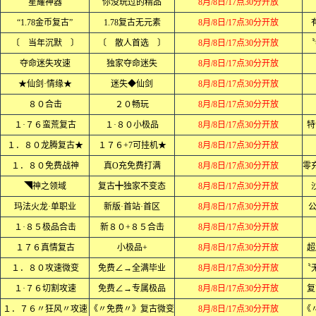
星耀神器
你没玩过的精品
8月/8日/17点30分开放
“1.78金币复古”
1.78复古无元素
8月/8日/17点30分开放
〔 当年沉默 〕
〔 散人首选 〕
8月/8日/17点30分开放
〝
夺命迷失攻速
独家夺命迷失
8月/8日/17点30分开放
★仙剑·情缘★
迷失◆仙剑
8月/8日/17点30分开放
８０合击
２０畅玩
8月/8日/17点30分开放
１·７６蛮荒复古
１·８０小极品
8月/8日/17点30分开放
特
１．８０龙腾复古★
１７６+7可挂机★
8月/8日/17点30分开放
１．８０免费战神
真Ο充免费打满
8月/8日/17点30分开放
◥神之领域
复古╋独家不变态
8月/8日/17点30分开放
玛法火龙·单职业
新版·首站·首区
8月/8日/17点30分开放
公
１·８５极品合击
新８０+８５合击
8月/8日/17点30分开放
１７６真情复古
小极品+
8月/8日/17点30分开放
超
１．８０攻速微变
免费∠→全满毕业
8月/8日/17点30分开放
１·７６切割攻速
免费∠→专属极品
8月/8日/17点30分开放
复
１．７６〃狂风〃攻速
《〃免费〃》复古微变
8月/8日/17点30分开放