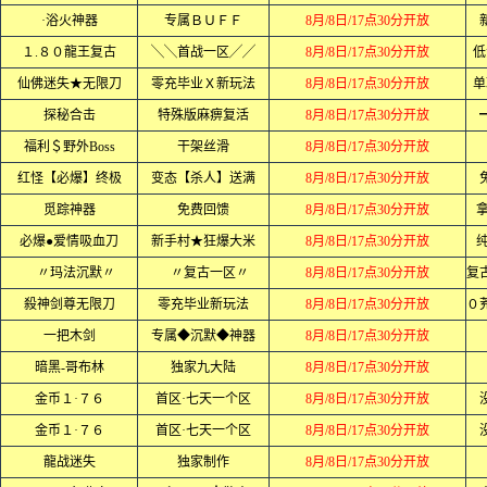
·浴火神器
专属ＢＵＦＦ
8月/8日/17点30分开放
１.８０龍王复古
╲╲首战一区╱╱
8月/8日/17点30分开放
低
仙佛迷失★无限刀
零充毕业Ｘ新玩法
8月/8日/17点30分开放
单
探秘合击
特殊版麻痹复活
8月/8日/17点30分开放
福利＄野外Boss
干架丝滑
8月/8日/17点30分开放
红怪【必爆】终极
变态【杀人】送满
8月/8日/17点30分开放
觅踪神器
免费回馈
8月/8日/17点30分开放
拿
必爆●爱情吸血刀
新手村★狂爆大米
8月/8日/17点30分开放
〃玛法沉默〃
〃复古一区〃
8月/8日/17点30分开放
殺神剑尊无限刀
零充毕业新玩法
8月/8日/17点30分开放
一把木剑
专属◆沉默◆神器
8月/8日/17点30分开放
暗黑-哥布林
独家九大陆
8月/8日/17点30分开放
金币１·７６
首区·七天一个区
8月/8日/17点30分开放
金币１·７６
首区·七天一个区
8月/8日/17点30分开放
龍战迷失
独家制作
8月/8日/17点30分开放