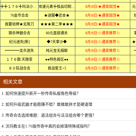
╋╋１７６╋玛法小极品
攻速元素╋极品切割╋╋
8月/8日/★通宵固顶★
元
76金币合击
★退服◆还本★
8月/8日/★通宵固顶★
我要验牌★无限刀
★★★第二季★★★
8月/8日/★通宵固顶★
猎杀神器合击
60元直接通关
8月/8日/☆通宵推荐☆
纪元迷失[新]
◆7天拿沙◆
8月/8日/☆通宵推荐☆
★
━━━━龙炎迷失
纯元宝无捐献
8月/8日/☆通宵推荐☆
１７６御.天微变
●●特色首区●●
8月/8日/☆通宵推荐☆
８０狂战合击
首战星王+5
8月/8日/☆通宵推荐☆
相关文章
1.
如何快速提升新开一秒传奇私服角色等级？
2.
如何升级武器才能稳赚不赔？敢赌敢拼才是硬道理
3.
传奇合击选择难题：道法组合与法法组合哪个更强？
4.
沃玛教主在1.76版传奇中真的会掉落特殊戒指吗？