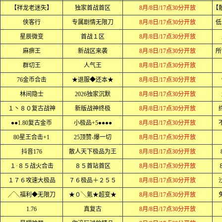
【祥龙老迷失】
独家首战首区
8月/8日/17点30分开放
侠客行
专属剧情无限刀
8月/8日/17点30分开放
低
星辰微变
首战１区
8月/8日/17点30分开放
麻痹王
新战区来袭
8月/8日/17点30分开放
所
群切王
人气王
8月/8日/17点30分开放
76金币合击
★退服◆还本★
8月/8日/17点30分开放
林间隐士
2026独家沉默
8月/8日/17点30分开放
１丶８０复古战神
新版战神终极
8月/8日/17点30分开放
●●1.80复古金币
小极品+5●●●●
8月/8日/17点30分开放
80星王合击+1
25顶赞-爆一切
8月/8日/17点30分开放
抖音176
散人天下极品为王
8月/8日/17点30分开放
１·８５战火合击
８５首站首区
8月/8日/17点30分开放
１７６攻速大极品
７６极品＋２５５
8月/8日/17点30分开放
╱╲福利◆无限刀
★０╲氪★超变★
8月/8日/17点30分开放
1.76
真复古
8月/8日/17点30分开放