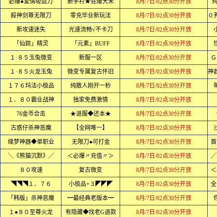
必爆●爱情吸血刀
新手村★狂爆大米
8月/7日/02点30分开放
殺神剑尊无限刀
零充毕业新玩法
8月/7日/02点30分开放
新攻速迷失
光速流畅√不卡刀
8月/7日/02点30分开放
「仙踪」精灵
「元素」BUFF
8月/7日/02点30分开放
１·８５玉兔微变
新服一区
8月/7日/02点30分开放
Ｇ
１·８５火龙玉兔
微变专属复古怀旧
8月/7日/02点30分开放
１７６玛法小极品
纯散人刚开一秒
8月/7日/02点30分开放
１．８０霸业战神
独家免费激情
8月/7日/02点30分开放
76金币合击
★退服◆还本★
8月/7日/02点30分开放
古惑仔杀神恶魔
【全网唯一】
8月/7日/02点30分开放
缘梦神器◆单职业
无限刀●可打金
8月/7日/02点30分开放
首
╲《熊猫沉默》╱
＜必爆〃充值〃＞
8月/7日/02点30分开放
╱
８０攻速
复古微变
8月/7日/02点30分开放
＜
◥◥◥１．７６
小极品+３◤◤◤
8月/7日/02点30分开放
全
「韩版」杀神恶魔
━最经典老版本━
8月/7日/02点30分开放
１●８０至尊火龙
有隐藏◆找老G退款
8月/7日/02点30分开放