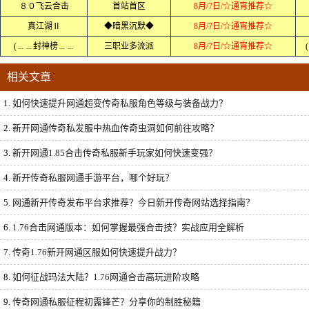
８０飞云合击
首站首区
8月/7日/☆通宵推荐☆
真江湖Ⅱ
◆暗黑沉默◆
8月/7日/☆通宵推荐☆
(﹍﹍封神榜﹍﹍
三职业多流派
8月/7日/☆通宵推荐☆
相关文章
1.
如何快速提升网通超变传奇私服角色等级与装备战力？
2.
新开网通传奇私发服中热血传奇虫洞如何前往攻略？
3.
新开网通1.85合击传奇私服新手玩家如何快速变强？
4.
新开传奇私服网通手游平台，哪个好玩？
5.
网通新开传奇发布平台求推荐？今日新开传奇网站选择指南？
6.
1.76合击网通版本：如何掌握最强合击技？实战应用全解析
7.
传奇1.76新开网通区服如何快速提升战力？
8.
如何征战玛法大陆？1.76网通合击高玩进阶攻略
9.
传奇网通私服征程初露锋芒？分享你的制胜秘籍