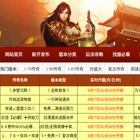
网站首页
新开发布
版本分类
玩法攻略
找服必看
热门版本：
1.76传奇
1.80传奇
1.85传奇
仿盛大
复古传奇
英雄
传奇名称
版本类型
实时开服[月/日/时]
〔·赤壁沉默·〕
〔·全新首发·〕
8月/7日/02点30分开放
万
开局送宠物蛋
一只神宠通关
8月/7日/02点30分开放
攻速∠雷霆②合①
免费→满速无限刀
8月/7日/02点30分开放
红怪【必爆】╋终极刀
白漂通关进服当爷
8月/7日/02点30分开放
ＸＸ野外BOSS必爆终极ＸＸ
(红怪)无限首爆╋疯狂专属
8月/7日/02点30分开放
１．７６〃狂风〃攻速
《〃免费〃》复古微变
8月/7日/02点30分开放