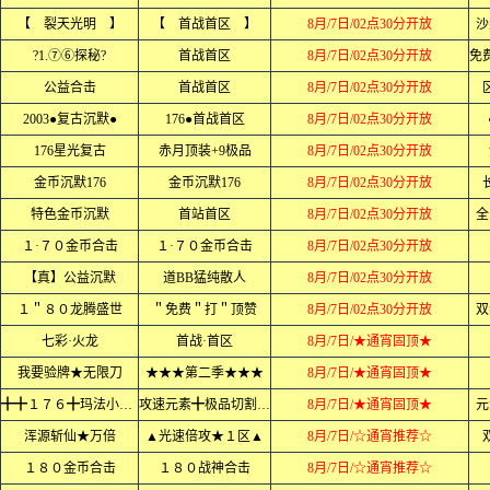
【 裂天光明 】
【 首战首区 】
8月/7日/02点30分开放
沙
?1.⑦⑥探秘?
首战首区
8月/7日/02点30分开放
公益合击
首战首区
8月/7日/02点30分开放
2003●复古沉默●
176●首战首区
8月/7日/02点30分开放
176星光复古
赤月顶装+9极品
8月/7日/02点30分开放
金币沉默176
金币沉默176
8月/7日/02点30分开放
特色金币沉默
首站首区
8月/7日/02点30分开放
全
１·７０金币合击
１·７０金币合击
8月/7日/02点30分开放
【真】公益沉默
道BB猛纯散人
8月/7日/02点30分开放
１＂８０龙腾盛世
＂免费＂打＂顶赞
8月/7日/02点30分开放
双
七彩·火龙
首战·首区
8月/7日/★通宵固顶★
我要验牌★无限刀
★★★第二季★★★
8月/7日/★通宵固顶★
╋╋１７６╋玛法小极品
攻速元素╋极品切割╋╋
8月/7日/★通宵固顶★
元
浑源斩仙★万倍
▲光速倍攻★１区▲
8月/7日/☆通宵推荐☆
１８０金币合击
１８０战神合击
8月/7日/☆通宵推荐☆