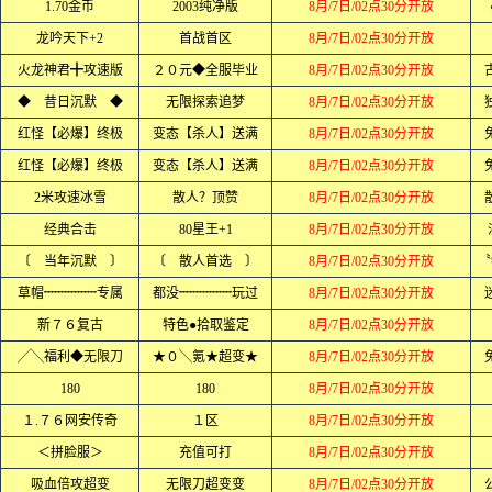
1.70金币
2003纯净版
8月/7日/02点30分开放
龙吟天下+2
首战首区
8月/7日/02点30分开放
火龙神君╋攻速版
２０元◆全服毕业
8月/7日/02点30分开放
◆ 昔日沉默 ◆
无限探索追梦
8月/7日/02点30分开放
红怪【必爆】终极
变态【杀人】送满
8月/7日/02点30分开放
红怪【必爆】终极
变态【杀人】送满
8月/7日/02点30分开放
2米攻速冰雪
散人？顶赞
8月/7日/02点30分开放
经典合击
80星王+1
8月/7日/02点30分开放
〔 当年沉默 〕
〔 散人首选 〕
8月/7日/02点30分开放
〝
草帽┉┉┉┉专属
都没┉┉┉┉玩过
8月/7日/02点30分开放
新７６复古
特色●拾取鉴定
8月/7日/02点30分开放
╱╲福利◆无限刀
★０╲氪★超变★
8月/7日/02点30分开放
180
180
8月/7日/02点30分开放
１.７６网安传奇
１区
8月/7日/02点30分开放
＜拼脸服＞
充值可打
8月/7日/02点30分开放
吸血倍攻超变
无限刀超变变
8月/7日/02点30分开放