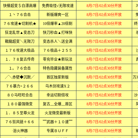
快餐超变＄白漂高爆
免费吸怪√无限攻速
8月/7日/02点30分开放
１丶７６合击
新版爆爽一区
8月/7日/02点30分开放
７６攻速★切割机★
10倍爆率▲20倍割
8月/7日/02点30分开放
终
狂龙乱世▲变态刀
快刀秒血▲打咪快
8月/7日/02点30分开放
戰龍超变＼无限刀
变态杀人＼送全满
8月/7日/02点30分开放
１７６攻速大极品
７６极品＋２５５
8月/7日/02点30分开放
１．７８复古传奇
零充毕业★新玩法
8月/7日/02点30分开放
１。７６合击
特色隐藏装备属性
8月/7日/02点30分开放
╱╲赤壁◆沉默╱
首区独家新版
8月/7日/02点30分开放
万
７６暴力+２６６
乌木剑攻速X２
8月/7日/02点30分开放
８０马旺旺合击
幸运切割倍攻
8月/7日/02点30分开放
沙
１８０最强微变
复古﹏全爆﹏首区
8月/7日/02点30分开放
１．８５至尊火龙
火龙微变最新版
8月/7日/02点30分开放
７６狂风链＋６６
﹌武器＋１０速﹌
8月/7日/02点30分开放
·浴火神器
专属ＢＵＦＦ
8月/7日/02点30分开放