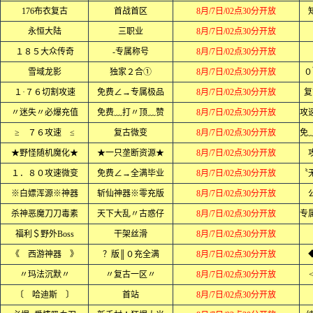
176布衣复古
首战首区
8月/7日/02点30分开放
永恒大陆
三职业
8月/7日/02点30分开放
１８５大众传奇
-专属称号
8月/7日/02点30分开放
雪域龙影
独家２合①
8月/7日/02点30分开放
０
１·７６切割攻速
免费∠→专属极品
8月/7日/02点30分开放
复
〃迷失〃必爆充值
免费﹏打〃顶﹏赞
8月/7日/02点30分开放
≥ ７６攻速 ≤
复古微变
8月/7日/02点30分开放
★野怪随机魔化★
★一只垄断资源★
8月/7日/02点30分开放
１．８０攻速微变
免费∠→全满毕业
8月/7日/02点30分开放
※白嫖浑源※神器
斩仙神器※零充版
8月/7日/02点30分开放
杀神恶魔刀刀毒素
天下大乱〃古惑仔
8月/7日/02点30分开放
福利＄野外Boss
干架丝滑
8月/7日/02点30分开放
《 西游神器 》
？版║０充全满
8月/7日/02点30分开放
〃玛法沉默〃
〃复古一区〃
8月/7日/02点30分开放
〔 哈迪斯 〕
首站
8月/7日/02点30分开放