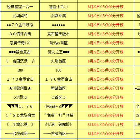
经典雷霆三合一
雷霆③合①
8月/9日/15点00分开放
武魂契约
沉默专属
8月/9日/15点00分开放
●●７０金币统战
●●●●●●
8月/9日/15点00分开放
８０情怀合击
复古星王版本
8月/9日/15点00分开放
恶魔传奇170
首站vs首区
8月/9日/15点00分开放
■■■暴雪复古
魔丸之怒■■■
8月/9日/15点00分开放
ミ 雪国沉默 彡
火爆首区
8月/9日/15点00分开放
180
180
8月/9日/15点00分开放
１·７０金币合击
１·７０金币合击
8月/9日/15点00分开放
★鸿蒙创世★
新战首区
8月/9日/15点00分开放
●
っ沉默っ
っ首区っ
8月/9日/15点00分开放
◥◥◥１．７６
小极品+３◤◤◤
8月/9日/15点00分开放
全
１＂８０龙腾盛世
＂免费＂打＂顶赞
8月/9日/15点00分开放
双
《﹍圣墟沉默﹍》
《低消﹍破解服》
8月/9日/15点00分开放
┉┉召唤战宠┉┉
┉┉首战首区┉┉
8月/9日/15点00分开放
┉