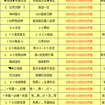
★战魂★攻速合击
大极品合击★首区
8月/9日/15点00分开放
【 幻世沉默 】
首战一区
8月/9日/15点00分开放
林间隐士
2026独家沉默
8月/9日/15点00分开放
1.80梦想战神
首战首区散人追梦
8月/9日/15点00分开放
８０合击
２０畅玩
8月/9日/15点00分开放
１·７６蛮荒复古
１·８０小极品
8月/9日/15点00分开放
特
1.76小极品+6
沙奖8888
8月/9日/15点00分开放
１·８５极品合击
新８０+８５合击
8月/9日/15点00分开放
１．８０免费战神
真Ο充免费打满
8月/9日/15点00分开放
龍战迷失
独家制作
8月/9日/15点00分开放
◥神之领域
复古╋独家不变态
8月/9日/15点00分开放
红日迷失
首爆红包奖励
8月/9日/15点00分开放
１．８０攻速微变
免费∠→全满毕业
8月/9日/15点00分开放
﹏﹏〃专属〃﹏必爆〃充值﹏﹏
免〃﹏费〃﹏打〃﹏顶〃﹏赞〃
8月/9日/15点00分开放
〃专属〃必爆〃充值
免﹏费﹏打〃顶﹏赞
8月/9日/15点00分开放
攻
１·７６切割攻速
免费∠→专属极品
8月/9日/15点00分开放
复