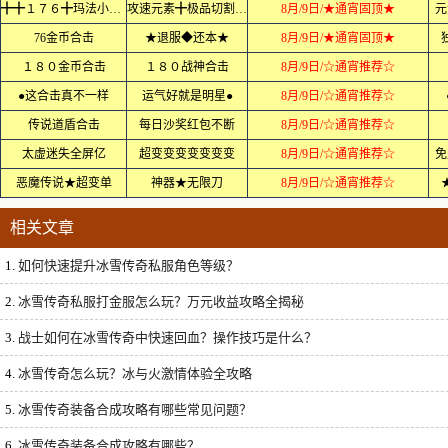
╋╋１７６╋玛法小极品
攻速元素╋极品切割╋╋
8月/9日/★通宵固顶★
元
76金币合击
★退服◆还本★
8月/9日/★通宵固顶★
１８０金币合击
１８０战神合击
8月/9日/☆通宵推荐☆
●这合击真不一样
运气好就是明星●
8月/9日/☆通宵推荐☆
传说道盾合击
每日沙奖红包不断
8月/9日/☆通宵推荐☆
太虚迷失全屏亿
超变变变变变变变
8月/9日/☆通宵推荐☆
免
恶魔传说★超变单
神器★无限刀
8月/9日/☆通宵推荐☆
相关文章
1.
如何快速提升冰雪传奇私服角色等级？
2.
冰雪传奇私服打金服怎么玩？万元收益攻略全揭秘
3.
战士如何在冰雪传奇中快速回血？操作技巧是什么？
4.
冰雪传奇怎么玩？冰与火激情体验全攻略
5.
冰雪传奇装备合成攻略有哪些常见问题？
6.
冰雪传奇装备合成攻略有哪些？