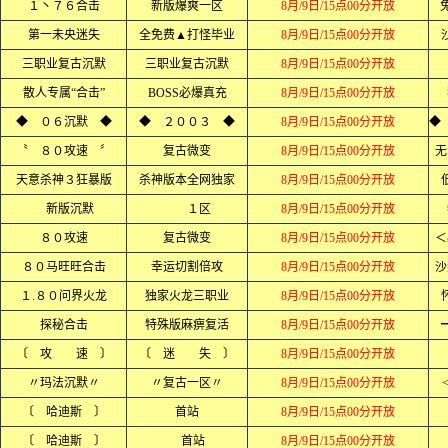
１丶７６合击
新版爆爽一区
8月/9日/15点00分开放
第一未央迷失
全免费▲打怪毕业
8月/9日/15点00分开放
三职业复古沉默
三职业复古沉默
8月/9日/15点00分开放
散人专属“合击”
BOSS必爆真充
8月/9日/15点00分开放
◆ ０６沉默 ◆
◆ ２００３ ◆
8月/9日/15点00分开放
〝 ８０攻速 〞
复古微变
8月/9日/15点00分开放
无
天意杀神３狂暴版
杀神版本全网独家
8月/9日/15点00分开放
新版沉默
１区
8月/9日/15点00分开放
８０攻速
复古微变
8月/9日/15点00分开放
＜
８０马旺旺合击
幸运切割倍攻
8月/9日/15点00分开放
沙
１.８０问界火龙
独家火龙三职业
8月/9日/15点00分开放
探秘合击
特殊版麻痹复活
8月/9日/15点00分开放
〔 攻 速 〕
〔 迷 失 〕
8月/9日/15点00分开放
〃玛法沉默〃
〃复古一区〃
8月/9日/15点00分开放
〔 哈迪斯 〕
首站
8月/9日/15点00分开放
〔 哈迪斯 〕
首站
8月/9日/15点00分开放