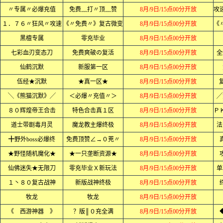
〃专属〃必爆充值
免费﹏打〃顶﹏赞
8月/9日/15点00分开放
１．７６〃狂风〃攻速
《〃免费〃》复古微变
8月/9日/15点00分开放
黑檀专属
零充毕业
8月/9日/15点00分开放
七彩血刃变态刀
免费爽破の复活
8月/9日/15点00分开放
全
仙鹤沉默
新服第一区
8月/9日/15点00分开放
伍经★沉默
★真一区★
8月/9日/15点00分开放
╲《熊猫沉默》╱
＜必爆〃充值〃＞
8月/9日/15点00分开放
╱
８０辉煌帝王合击
特色合击真１区
8月/9日/15点00分开放
道士带剧毒月灵
魔龙教主爆终极
8月/9日/15点00分开放
法
╋野外boss必爆终
免费顶赞∠→０茺〃
8月/9日/15点00分开放
★野怪随机魔化★
★一只垄断资源★
8月/9日/15点00分开放
仙佛迷失★无限刀
零充毕业Ｘ新玩法
8月/9日/15点00分开放
单
１丶８０复古战神
新版战神终极
8月/9日/15点00分开放
牧龙
牧龙
8月/9日/15点00分开放
《 西游神器 》
？版║０充全满
8月/9日/15点00分开放