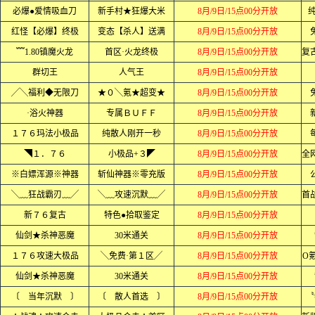
必爆●爱情吸血刀
新手村★狂爆大米
8月/9日/15点00分开放
红怪【必爆】终极
变态【杀人】送满
8月/9日/15点00分开放
﹌1.80镇魔火龙
首区·火龙终极
8月/9日/15点00分开放
群切王
人气王
8月/9日/15点00分开放
╱╲福利◆无限刀
★０╲氪★超变★
8月/9日/15点00分开放
·浴火神器
专属ＢＵＦＦ
8月/9日/15点00分开放
１７６玛法小极品
纯散人刚开一秒
8月/9日/15点00分开放
◥１．７６
小极品+３◤
8月/9日/15点00分开放
※白嫖浑源※神器
斩仙神器※零充版
8月/9日/15点00分开放
╲﹏狂战霸刃﹏╱
╲﹏攻速沉默﹏╱
8月/9日/15点00分开放
新７６复古
特色●拾取鉴定
8月/9日/15点00分开放
仙剑★杀神恶魔
30米通关
8月/9日/15点00分开放
１７６攻速大极品
╲免费·第１区╱
8月/9日/15点00分开放
O
仙剑★杀神恶魔
30米通关
8月/9日/15点00分开放
〔 当年沉默 〕
〔 散人首选 〕
8月/9日/15点00分开放
〝