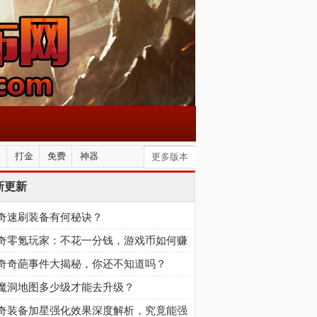
默
打金
免费
神器
更多版本
新更新
奇速刷装备有何秘诀？
奇零氪玩家：不花一分钱，游戏币如何赚
手软？
奇奇葩事件大揭秘，你还不知道吗？
魔洞地图多少级才能去升级？
奇装备加星强化效果深度解析，究竟能强