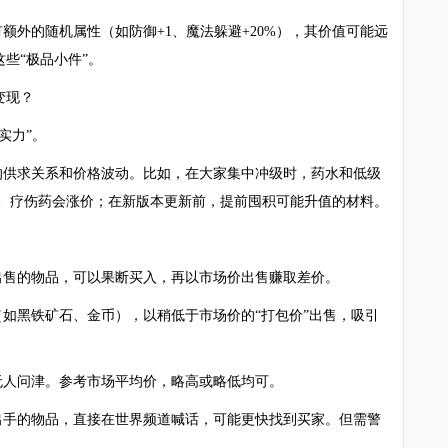
额外的随机属性（如防御+1、魔法躲避+20%），其价值可能远
些“极品小件”。
变现？
实力”。
的供求关系和价格波动。比如，在大家集中冲级时，药水和低级
水、疗伤药会涨价；在新版本更新前，提前囤积可能升值的材料。
出售的物品，可以果断买入，再以市场价出售赚取差价。
如黑铁矿石、金币），以稍低于市场价的“打包价”出售，吸引
无人问津。参考市场平均价，略高或略低均可。
出手的物品，直接在世界频道喊话，可能更快找到买家。但需警