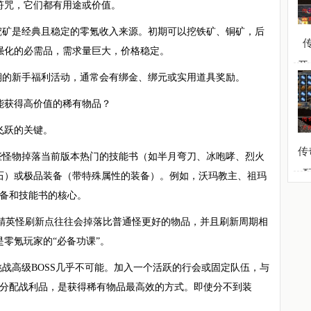
符咒，它们都有用途或价值。
挖矿是经典且稳定的零氪收入来源。初期可以挖铁矿、铜矿，后
强化的必需品，需求量巨大，价格稳定。
开
期的新手福利活动，通常会有绑金、绑元或实用道具奖励。
能获得高价值的稀有物品？
飞跃的关键。
传
些怪物掉落当前版本热门的技能书（如半月弯刀、冰咆哮、烈火
石）或极品装备（带特殊属性的装备）。例如，沃玛教主、祖玛
装备和技能书的核心。
中的精英怪刷新点往往会掉落比普通怪更好的物品，并且刷新周期相
零氪玩家的“必备功课”。
战高级BOSS几乎不可能。加入一个活跃的行会或固定队伍，与
流分配战利品，是获得稀有物品最高效的方式。即使分不到装