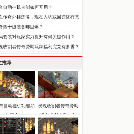
何种程度？
奇自动挂机功能如何开启？
血传奇外挂泛滥，现在入坑或回归还有意
吗？
奇四十级装备哪里爆？
玛套装对玩家实力提升有何关键作用？
魂收割者传奇赞助玩家福利究竟有多香？
文推荐
奇自动挂机功能如
灵魂收割者传奇赞助
何开启？
玩家福利究竟有多
香？