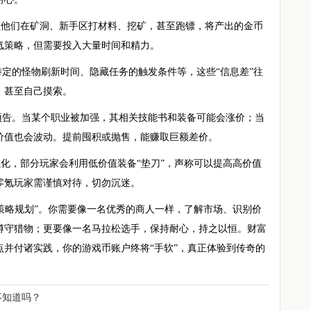
让他们在矿洞、新手区打材料、挖矿，甚至跑镖，将产出的金币
氪策略，但需要投入大量时间和精力。
定的怪物刷新时间、隐藏任务的触发条件等，这些“信息差”往
，甚至自己摸索。
预告。当某个职业被加强，其相关技能书和装备可能会涨价；当
价值也会波动。提前囤积或抛售，能赚取巨额差价。
强化，部分玩家会利用低价值装备“垫刀”，声称可以提高高价值
零氪玩家需谨慎对待，切勿沉迷。
“策略规划”。你需要像一名优秀的商人一样，了解市场、识别价
蹲守猎物；更要像一名马拉松选手，保持耐心，持之以恒。财富
并付诸实践，你的游戏币账户终将“手软”，真正体验到传奇的
不知道吗？