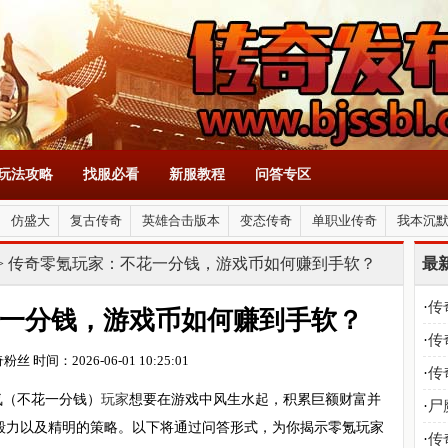
玩法攻略
找服必看
新服教程
问答专区
仿盛大
复古传奇
英雄合击版本
变态传奇
单职业传奇
我本沉
> 传奇零氪玩家：不花一分钱，游戏币如何赚到手软？
最
·
传
一分钱，游戏币如何赚到手软？
·
传
奇粉丝
时间：2026-06-01 10:25:01
到
·
传
氪（不花一分钱）
玩家
想要在游戏中风生水起，积累巨额财富并
·
尸
毅力以及精明的策略。以下将通过问答形式，为你揭示零氪玩家
·
传