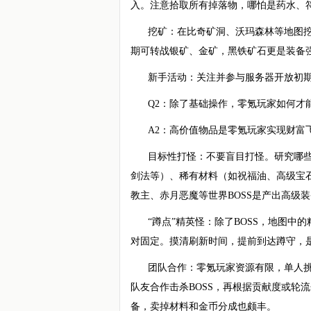
入。注意拾取所有掉落物，哪怕是药水、
挖矿：在比奇矿洞、沃玛森林等地图
期可转战银矿、金矿，黑铁矿石更是装备
新手活动：关注并参与服务器开放初
Q2：除了基础操作，零氪玩家如何才
A2：高价值物品是零氪玩家实现财富
目标性打怪：不要盲目打怪。研究哪
剑法等）、稀有材料（如祝福油、高级宝
教主、赤月恶魔等世界BOSS是产出高级
“蹲点”精英怪：除了BOSS，地图
对固定。摸清刷新时间，提前到达蹲守，是
团队合作：零氪玩家资源有限，单人挑
队友合作击杀BOSS，再根据贡献度或轮
备，卖掉材料和金币分成也颇丰。