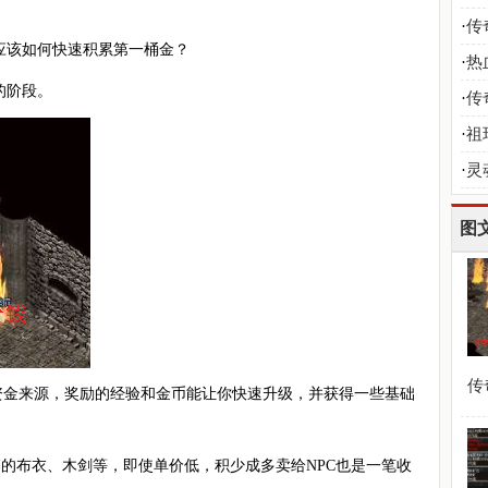
到
·
传
应该如何快速积累第一桶金？
·
热
的阶段。
义
·
传
·
祖
·
灵
图
传
资金来源，奖励的经验和金币能让你快速升级，并获得一些基础
落的布衣、木剑等，即使单价低，积少成多卖给NPC也是一笔收