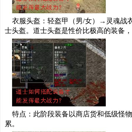
衣服头盔：轻盔甲（男/女）→灵魂战
士头盔。道士头盔是性价比极高的装备，
特点：此阶段装备以商店货和低级怪
累。