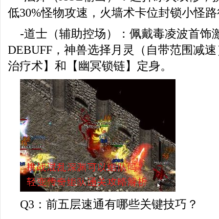
低30%怪物攻速，火墙术卡位封锁小怪路
-道士（辅助控场）：佩戴毒凌波首饰
DEBUFF，神兽选择月灵（自带范围减
治疗术】和【幽冥锁链】定身。
Q3：前五层速通有哪些关键技巧？