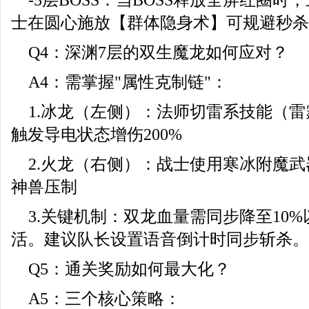
-5层BOSS：当BOSS释放全屏红圈
士在圆心施放【群体隐身术】可规避秒杀
Q4：深渊7层的双生魔龙如何应对？
A4：需掌握"属性克制链"：
1.冰龙（左侧）：法师切雷系技能（雷
触发导电状态增伤200%
2.火龙（右侧）：战士使用寒冰附魔
神兽压制
3.关键机制：双龙血量需同步降至10
活。建议队长设置语音倒计时同步斩杀。
Q5：通关奖励如何最大化？
A5：三个核心策略：