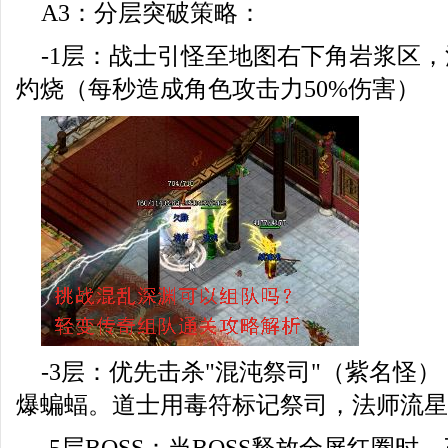
A3：分层突破策略：
-1层：战士引怪至地图右下角岩浆区
灼烧（每秒造成角色攻击力50%伤害）
-3层：优先击杀"混沌祭司"（紫名怪
爆蝙蝠。道士用毒符标记祭司，法师流星