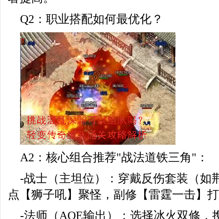
Q2：职业搭配如何最优化？
A2：核心组合推荐"战法道铁三角"：
-战士（主坦位）：穿戴反伤套装（如
点【狮子吼】聚怪，副修【雷霆一击】打断
-法师（AOE输出）：选择冰火双修，