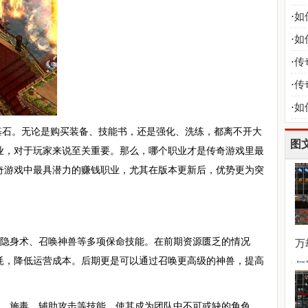
·
如
必
·
如
·
传
打
·
传
浮
·
如
基石。无论是购买装备、技能书，还是强化、洗练，都离不开大
图
业，对于玩家来说至关重要。那么，哪个职业才是传奇游戏里最
奇游戏中最具潜力的赚钱职业，尤其在版本更新后，优势更为突
、隐身术、召唤神兽等多项保命技能。在前期资源匮乏的情况
万
耗，降低运营成本。后期更是可以通过召唤更高级的神兽，提高
何
血、施毒、辅助攻击等技能，使其成为团队中不可或缺的角色。