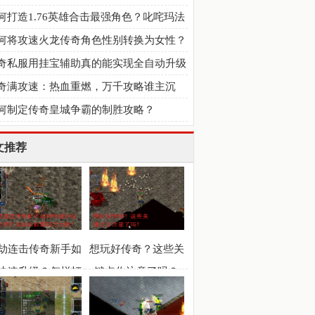
何打造1.76英雄合击最强角色？叱咤玛法
备技巧有哪些？
何将攻速火龙传奇角色性别转换为女性？
奇私服用挂宝辅助真的能实现全自动升级
宝吗？最强攻略揭秘
奇满攻速：热血重燃，万千攻略谁主沉
？
何制定传奇皇城争霸的制胜攻略？
文推荐
劫连击传奇新手如
想玩好传奇？这些关
快速升级？怎样打
键点你注意了吗？
造神装称霸玛法大