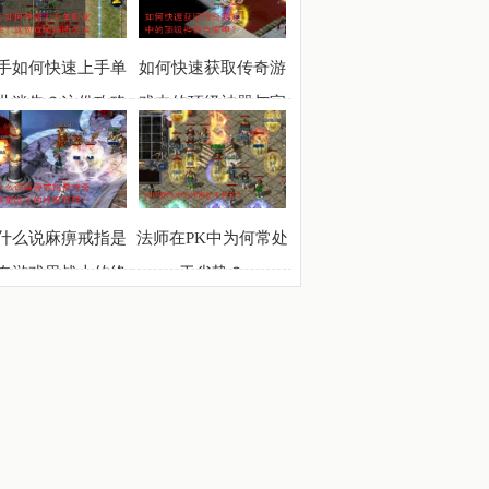
陆？
手如何快速上手单
如何快速获取传奇游
业迷失？这份攻略
戏中的顶级神器与宝
指南必读
甲？
什么说麻痹戒指是
法师在PK中为何常处
奇游戏里战士的终
于劣势？
极梦想？