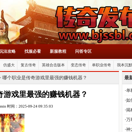
玩法攻略
找服必看
新服教程
问答专区
仿盛大
复古传奇
英雄合击版本
变态传奇
单职业传奇
我本沉
> 哪个职业是传奇游戏里最强的赚钱机器？
最
·
单
奇游戏里最强的赚钱机器？
·
如
min
时间：2025-09-24 09:35:03
宝
·
揭
·
万
神
·
神