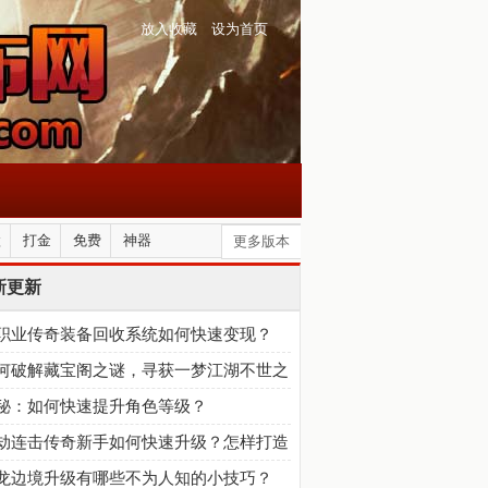
放入收藏
设为首页
默
打金
免费
神器
更多版本
新更新
职业传奇装备回收系统如何快速变现？
何破解藏宝阁之谜，寻获一梦江湖不世之
？
秘：如何快速提升角色等级？
劫连击传奇新手如何快速升级？怎样打造
装称霸玛法大陆？
龙边境升级有哪些不为人知的小技巧？