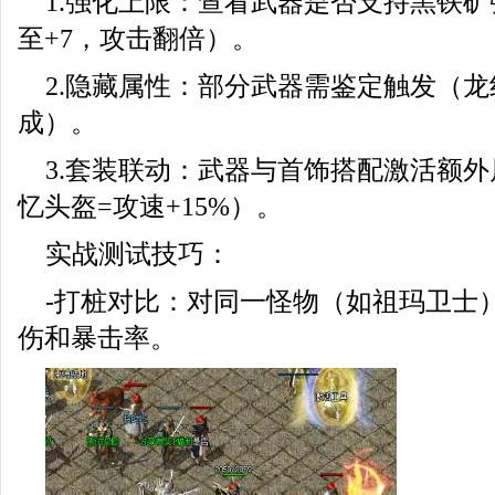
1.强化上限：查看武器是否支持黑铁
至+7，攻击翻倍）。
2.隐藏属性：部分武器需鉴定触发（
成）。
3.套装联动：武器与首饰搭配激活额外
忆头盔=攻速+15%）。
实战测试技巧：
-打桩对比：对同一怪物（如祖玛卫士
伤和暴击率。