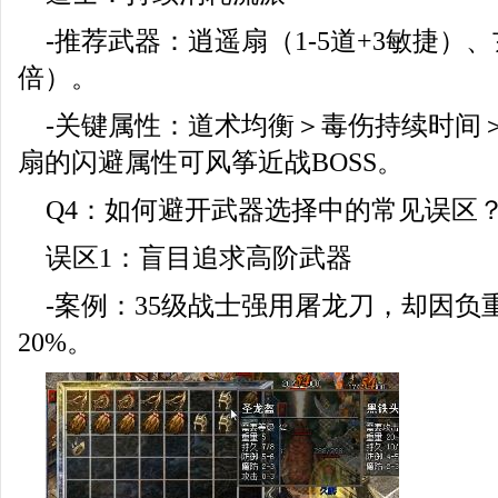
-推荐武器：逍遥扇（1-5道+3敏捷）、
倍）。
-关键属性：道术均衡＞毒伤持续时间
扇的闪避属性可风筝近战BOSS。
Q4：如何避开武器选择中的常见误区
误区1：盲目追求高阶武器
-案例：35级战士强用屠龙刀，却因负
20%。