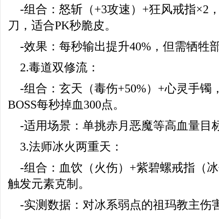
-组合：怒斩（+3攻速）+狂风戒指×2，
刀，适合PK秒脆皮。
-效果：每秒输出提升40%，但需牺牲
2.毒道双修流：
-组合：玄天（毒伤+50%）+心灵手
BOSS每秒掉血300点。
-适用场景：单挑赤月恶魔等高血量目
3.法师冰火两重天：
-组合：血饮（火伤）+紫碧螺戒指（
触发元素克制。
-实测数据：对冰系弱点的祖玛教主伤害