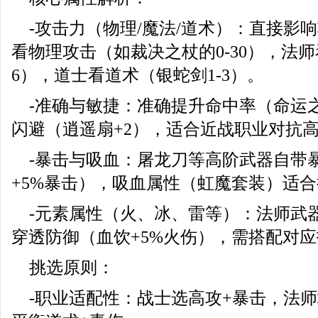
-攻击力（物理/魔法/道术）：直接影
看物理攻击（如裁决之杖的0-30），法师
6），道士看道术（银蛇剑1-3）。
-准确与敏捷：准确提升命中率（命运之
闪避（逍遥扇+2），适合近战职业对抗
-暴击与吸血：屠龙刀等高阶武器自带
+5%暴击），吸血属性（虹魔套装）适
-元素属性（火、冰、雷等）：法师武
穿透防御（血饮+5%火伤），需搭配对
挑选原则：
-职业适配性：战士选高攻+暴击，法