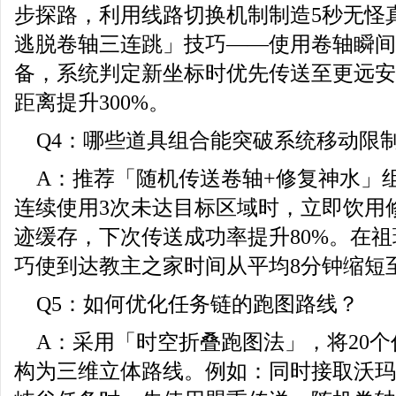
步探路，利用线路切换机制制造5秒无怪
逃脱卷轴三连跳」技巧——使用卷轴瞬间
备，系统判定新坐标时优先传送至更远安
距离提升300%。
Q4：哪些道具组合能突破系统移动限
A：推荐「随机传送卷轴+修复神水」
连续使用3次未达目标区域时，立即饮用
迹缓存，下次传送成功率提升80%。在
巧使到达教主之家时间从平均8分钟缩短至
Q5：如何优化任务链的跑图路线？
A：采用「时空折叠跑图法」，将20
构为三维立体路线。例如：同时接取沃玛