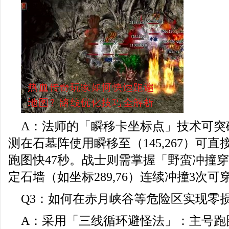
A：法师的「瞬移卡坐标点」技术可突
测在石墓阵使用瞬移至（145,267）可
跑图快47秒。战士则需掌握「野蛮冲撞
定石墙（如坐标289,76）连续冲撞3次
Q3：如何在赤月峡谷等危险区实现零
A：采用「三线循环避怪法」：主号跑图