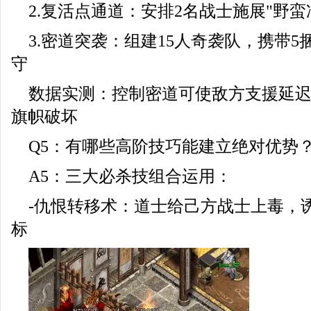
2.复活点通道：安排2名战士施展"野
3.密道突袭：组建15人奇袭队，携带
守
数据实测：控制密道可使敌方支援延迟
旗帜破坏
Q5：有哪些高阶技巧能建立绝对优势
A5：三大必杀技组合运用：
-仇恨转移术：道士给己方战士上毒，
标