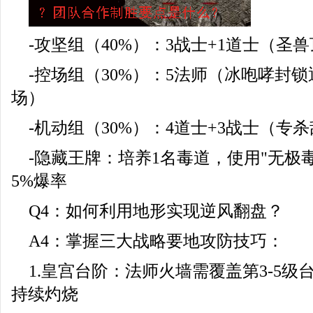
-攻坚组（40%）：3战士+1道士（圣
-控场组（30%）：5法师（冰咆哮封
场）
-机动组（30%）：4道士+3战士（专
-隐藏王牌：培养1名毒道，使用"无极
5%爆率
Q4：如何利用地形实现逆风翻盘？
A4：掌握三大战略要地攻防技巧：
1.皇宫台阶：法师火墙需覆盖第3-5
持续灼烧