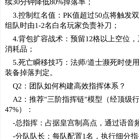
续30分钟降低80%掉落率；
3.控制红名值：PK值超过50点将触
组队时由1-2名白名玩家负责补刀；
4.背包扩容战术：预留12格以上空位
消耗品；
5.死亡瞬移技巧：法师/道士濒死时使
装备掉落判定。
Q2：团队如何构建高效指挥体系？
A2：推荐"三阶指挥链"模型（经顶级
47%）：
-总指挥：占据皇宫制高点，通过语音
-分队队长：每队配置1名，执行细分