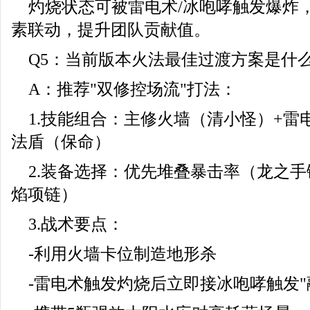
灼烧状态可被雷电术/冰咆哮触发爆炸，
素联动，提升团队贡献值。
Q5：当前版本火法最佳过渡方案是什
A：推荐"双修控场流"打法：
1.技能组合：主修火墙（清小怪）+雷电
法盾（保命）
2.装备选择：优先堆叠暴击率（龙之手
焰项链）
3.战术要点：
-利用火墙卡位制造地形杀
-雷电术触发灼烧后立即接冰咆哮触发"