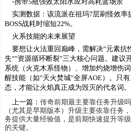
-携带5瓶强效太阳水应对高耗蓝场景
实测数据：该流派在祖玛7层刷怪效率提
BOSS战耗时缩短22%。
火系技能的未来展望
要想让火法重回巅峰，需解决"元素抗性
失""资源循环断裂"三大核心问题。建议
系统（火克木系怪物）、增加灼烧增伤词
醒技能（如"天火焚城"全屏AOE）。只
态，才能让火焰真正成为毁灭的代名词。
上一篇：
传奇前期最主要靠任务升级
（尤其是早期版本）升级主要依靠任务，
务提供大量经验值，是前期快速提升等级
的关键。