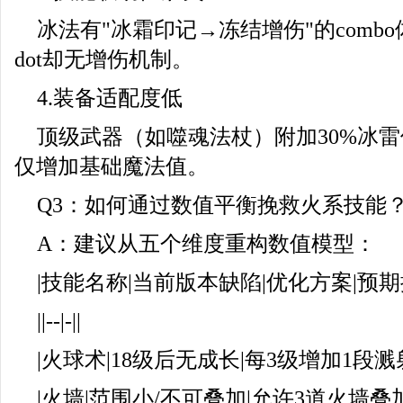
冰法有"冰霜印记→冻结增伤"的comb
dot却无增伤机制。
4.装备适配度低
顶级武器（如噬魂法杖）附加30%冰
仅增加基础魔法值。
Q3：如何通过数值平衡挽救火系技能
A：建议从五个维度重构数值模型：
|技能名称|当前版本缺陷|优化方案|预期
||--|-||
|火球术|18级后无成长|每3级增加1段溅射伤
|火墙|范围小/不可叠加|允许3道火墙叠