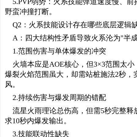
5.PVP弱势：火系技能弹道速度慢、
野蛮冲撞打断。
Q2：火系技能设计存在哪些底层逻辑
A：四大结构性矛盾导致火系沦为"半成
1.范围伤害与单体爆发的冲突
火墙本应是AOE核心，但3×3范围太
爆裂火焰范围虽大，却需站桩施法2秒，
风。
2.持续伤害与爆发周期的错配
流星火雨理论总伤高，但需5秒完整释放
求10秒内爆发输出。
3.技能联动性缺失