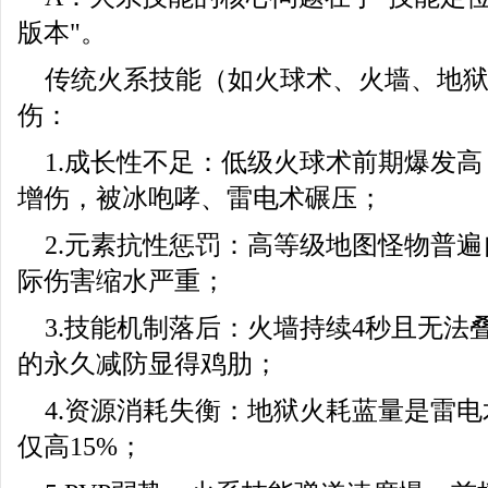
版本"。
传统火系技能（如火球术、火墙、地
伤：
1.成长性不足：低级火球术前期爆发
增伤，被冰咆哮、雷电术碾压；
2.元素抗性惩罚：高等级地图怪物普遍
际伤害缩水严重；
3.技能机制落后：火墙持续4秒且无法
的永久减防显得鸡肋；
4.资源消耗失衡：地狱火耗蓝量是雷电术
仅高15%；