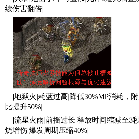
续伤害翻倍|
|地狱火|耗蓝过高|降低30%MP消耗，
比提升50%|
|流星火雨|前摇过长|释放时间缩减至
烧增伤|爆发周期压缩40%|